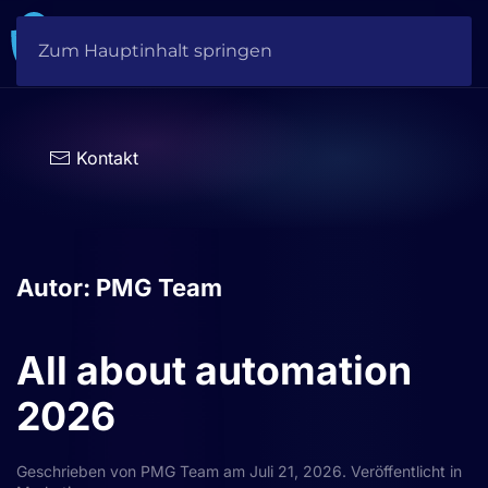
Zum Hauptinhalt springen
Sprache
auswählen
Kontakt
Autor:
PMG Team
All about automation
2026
Geschrieben von
PMG Team
am
Juli 21, 2026
. Veröffentlicht in