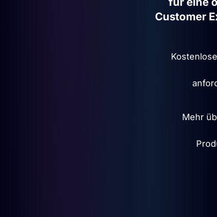
für eine 
Customer E
Kostenlos
anfor
Mehr üb
Prod