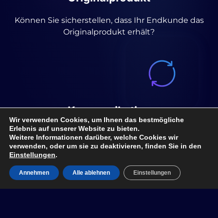
Hier setzt
Können Sie sicherstellen, dass Ihr Endkunde das
Originalprodukt erhält?
Brand Secure
System an.
Die Digitalisierung ihres Produkts
Kommunikation
ermöglicht es, Fälschungsschutz,
Wir verwenden Cookies, um Ihnen das bestmögliche
Erlebnis auf unserer Website zu bieten.
Haben Sie die Möglichkeit, direkt mit Ihren Kunden
transparente Lieferketten, direkte
Weitere Informationen darüber, welche Cookies wir
zu kommunizieren?
verwenden, oder um sie zu deaktivieren, finden Sie in den
Kundeninteraktion und datenbasierte
Einstellungen
.
Einblicke in einem einzigen, intelligenten
Annehmen
Alle ablehnen
Einstellungen
System zu vereinen.