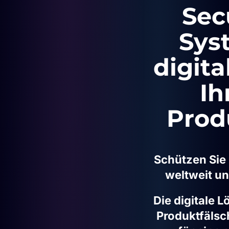
Sec
Sys
digita
Ih
Prod
Schützen Sie 
weltweit un
Die digitale 
Produktfäls