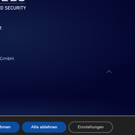
t
p GmbH.
ehmen
Alle ablehnen
Einstellungen