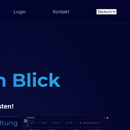
Login
Kontakt
Sprache
auswählen
n Blick
sten!
kostenlos an und