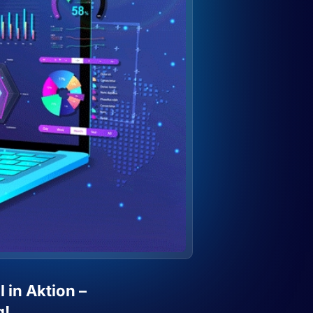
l in Aktion –
g!